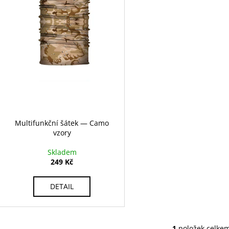
r
u
o
k
d
t
u
ů
k
t
ů
Multifunkční šátek — Camo
vzory
Skladem
249 Kč
DETAIL
1
položek celke