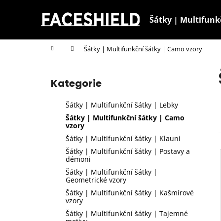
K
Přejít
na
o
Šátky | Multifunk
obsah
Zpět
Zpět
š
do
do
í
Domů
Šátky | Multifunkční šátky | Camo vzory
k
obchodu
obchodu
P
o
Kategorie
Přeskočit
s
kategorie
t
Šátky | Multifunkční šátky | Lebky
r
Šátky | Multifunkční šátky | Camo
a
vzory
n
Šátky | Multifunkční šátky | Klauni
n
Šátky | Multifunkční šátky | Postavy a
démoni
í
Šátky | Multifunkční šátky |
p
Geometrické vzory
a
Šátky | Multifunkční šátky | Kašmírové
vzory
n
Šátky | Multifunkční šátky | Tajemné
e