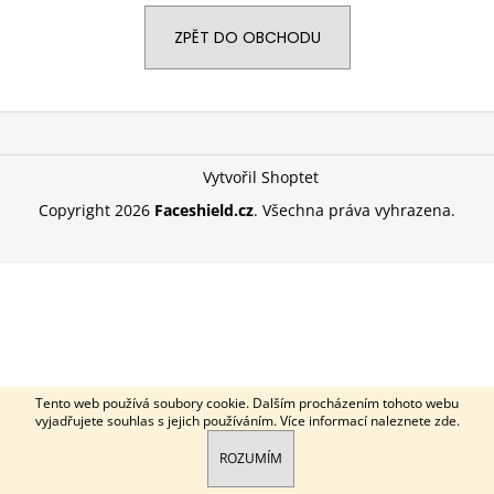
a
ZPĚT DO OBCHODU
j
í
t
Z
?
á
p
Vytvořil Shoptet
a
Copyright 2026
Faceshield.cz
. Všechna práva vyhrazena.
t
HLEDAT
í
Tento web používá soubory cookie. Dalším procházením tohoto webu
vyjadřujete souhlas s jejich používáním. Více informací naleznete
zde
.
ROZUMÍM