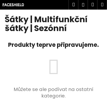
K
Přejít
Hledat
Náku
M
Přihlášení
na
o
obsah
Zpět
Zpět
košík
š
Šátky | Multifunkční
í
C
šátky | Sezónní
k
o
p
Produkty teprve připravujeme.
o
t
ř
e
b
u
j
e
Můžete se ale podívat na ostatní
t
kategorie.
e
n