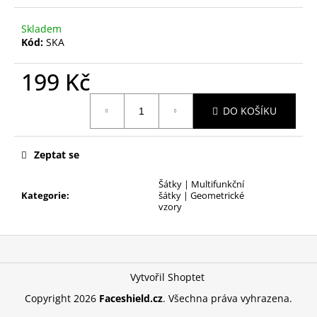
Skladem
Kód:
SKA
199 Kč
Měrná
DO KOŠÍKU
cena:
Zeptat se
Šátky | Multifunkční
Kategorie
:
šátky | Geometrické
vzory
Z
á
p
Vytvořil Shoptet
a
Copyright 2026
Faceshield.cz
. Všechna práva vyhrazena.