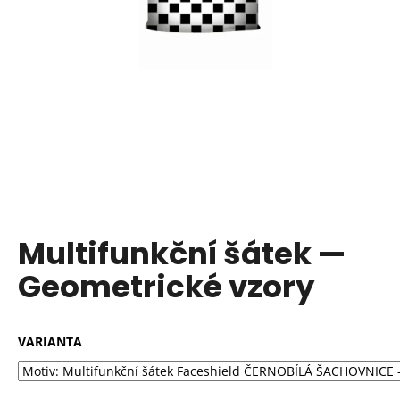
a
j
í
t
?
HLEDAT
Multifunkční šátek —
Geometrické vzory
VARIANTA